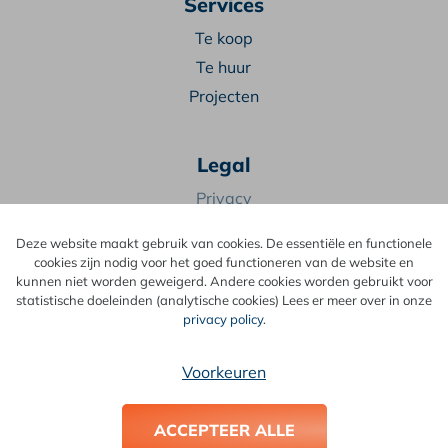
Services
Te koop
Te huur
Projecten
Legal
Privacy
Algemene voorwaarden
Deze website maakt gebruik van cookies. De essentiële en functionele
cookies zijn nodig voor het goed functioneren van de website en
9
kunnen niet worden geweigerd. Andere cookies worden gebruikt voor
,2
statistische doeleinden (analytische cookies) Lees er meer over in onze
68 reviews
privacy policy
.
provided by
Voorkeuren
© 2024 Two Impress
Google Reviews
ACCEPTEER ALLE
4.5