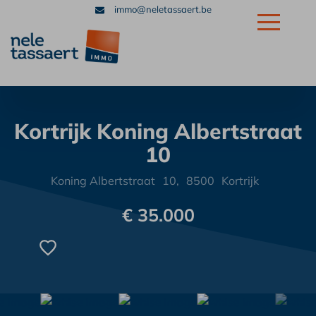
immo@neletassaert.be
+32 56 32 39 39
Kortrijk Koning Albertstraat
10
Koning Albertstraat
10,
8500
Kortrijk
€ 35.000