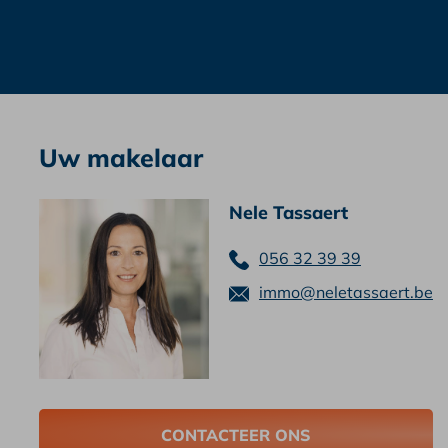
Uw makelaar
Nele Tassaert
056 32 39 39
immo@neletassaert.be
CONTACTEER ONS