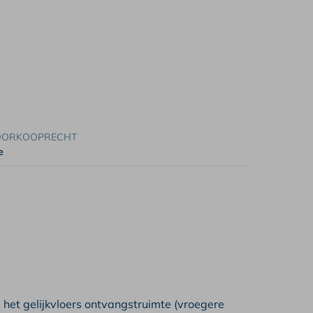
OORKOOPRECHT
e
het gelijkvloers ontvangstruimte (vroegere