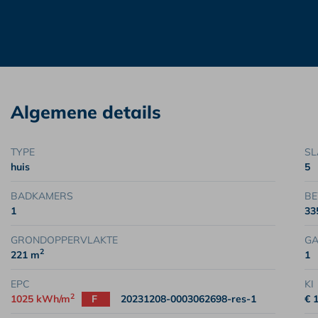
Algemene details
TYPE
SL
huis
5
BADKAMERS
BE
1
33
GRONDOPPERVLAKTE
G
2
221 m
1
EPC
KI
2
1025 kWh/m
F
20231208-0003062698-res-1
€ 