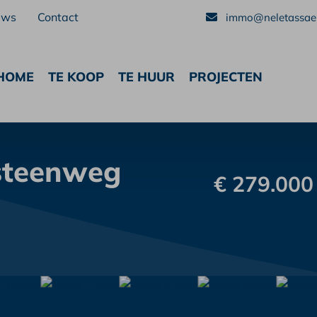
uws
Contact
immo@neletassaer
HOME
TE KOOP
TE HUUR
PROJECTEN
steenweg
€ 279.000