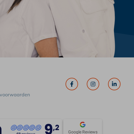
 voorwaarden
9
,2
Google Reviews
68 reviews