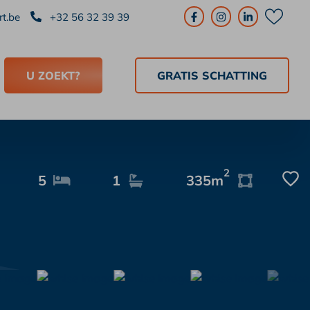
t.be
+32 56 32 39 39
U ZOEKT?
GRATIS SCHATTING
2
5
1
335m