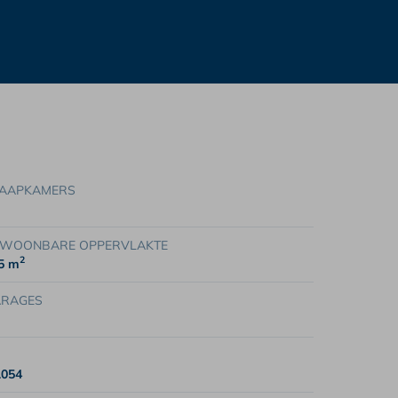
AAPKAMERS
WOONBARE OPPERVLAKTE
2
5 m
ARAGES
1054