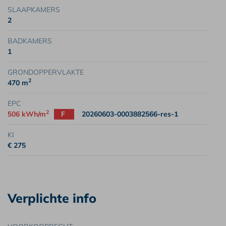
SLAAPKAMERS
2
BADKAMERS
1
GRONDOPPERVLAKTE
2
470 m
EPC
2
506 kWh/m
F
20260603-0003882566-res-1
KI
€ 275
Verplichte info