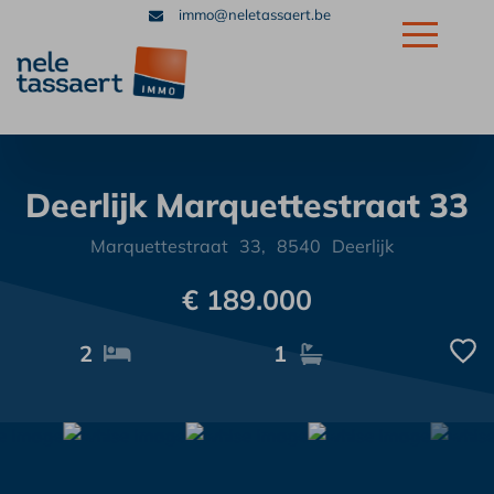
immo@neletassaert.be
+32 56 32 39 39
Deerlijk Marquettestraat 33
Marquettestraat
33,
8540
Deerlijk
€ 189.000
2
1