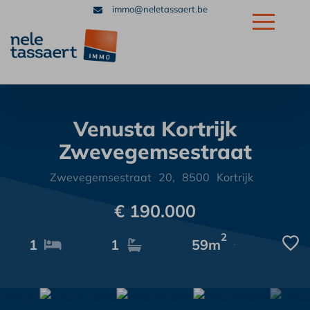
immo@neletassaert.be
+32 56 32 39 39
Venusta Kortrijk
Zwevegemsestraat
Zwevegemsestraat
20,
8500
Kortrijk
€ 190.000
2
1
1
59m