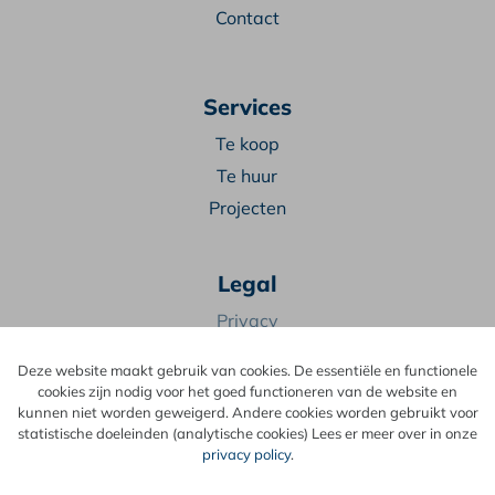
Contact
Services
Te koop
Te huur
Projecten
Legal
Privacy
Algemene voorwaarden
Deze website maakt gebruik van cookies. De essentiële en functionele
cookies zijn nodig voor het goed functioneren van de website en
9
kunnen niet worden geweigerd. Andere cookies worden gebruikt voor
,2
statistische doeleinden (analytische cookies) Lees er meer over in onze
68 reviews
privacy policy
.
provided by