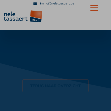
immo@neletassaert.be
+32 56 32 39 39