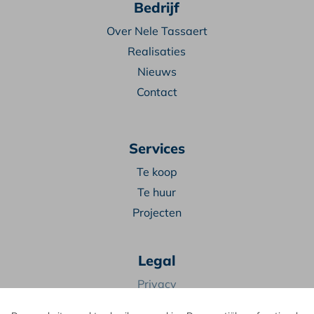
Bedrijf
Over Nele Tassaert
Realisaties
Nieuws
Contact
Services
Te koop
Te huur
Projecten
Legal
Privacy
Algemene voorwaarden