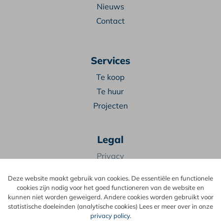
Nieuws
Contact
Services
Te koop
Te huur
Projecten
Legal
Privacy
Algemene voorwaarden
Deze website maakt gebruik van cookies. De essentiële en functionele
cookies zijn nodig voor het goed functioneren van de website en
9
kunnen niet worden geweigerd. Andere cookies worden gebruikt voor
,2
statistische doeleinden (analytische cookies) Lees er meer over in onze
68 reviews
privacy policy
.