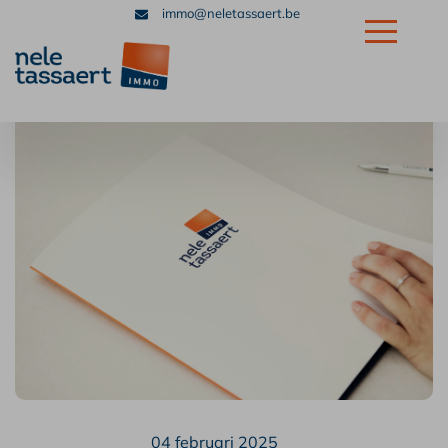
immo@neletassaert.be
+32 56 32 39 39
04 februari 2025