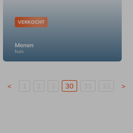
VERKOCHT
Menen
huis
Rekkem Murissonstraat 93
<
1
2
3
30
31
32
>