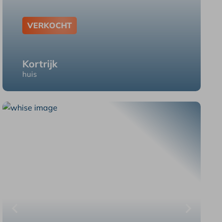
VERKOCHT
Kortrijk
huis
Kortrijk Graaf De Smet De Nayerlaan 115