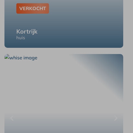
VERKOCHT
Kortrijk
huis
Aalbeke Luingnestraat 187