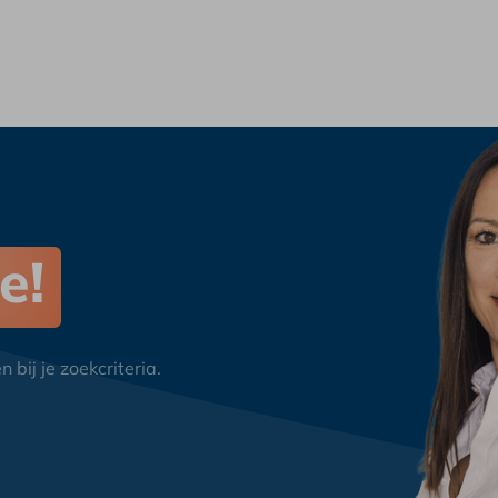
e!
bij je zoekcriteria.