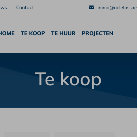
uws
Contact
immo@neletassaer
HOME
TE KOOP
TE HUUR
PROJECTEN
Te koop