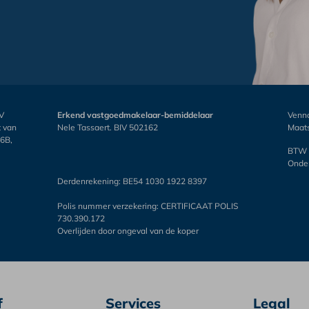
IV
Erkend vastgoedmakelaar-bemiddelaar
Venno
t van
Nele Tassaert. BIV 502162
Maats
16B,
BTW 
Onder
Derdenrekening: BE54 1030 1922 8397
Polis nummer verzekering: CERTIFICAAT POLIS
730.390.172
Overlijden door ongeval van de koper
f
Services
Legal